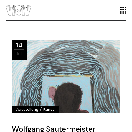
14
Juli
/
Ausstellung
Kunst
Wolfgang Sautermeister