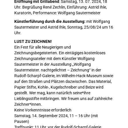
Eröffnung mit Grillabend
: Samstag, 13. 07. 2024, 18
Uhr. Begrüßung René Zechlin, Einführung: Astrid Ihle,
Kuratorin, Performance: Wolfgang Sautermeister
Künstlerführung durch die Ausstellung:
mit Wolfgang
Sautermeister und Astrid Ihle, Sonntag, 25/08/24 um 16
Uhr.
LUST ZU ZEICHNEN!
Ein Fest für alle Neugierigen und
Zeichnungsbegeisterten. Ein eintägiges kostenloses
Zeichnungsatelier mit dem Künstler Wolfgang
Sautermeister in der Ausstellung „Wolfgang
Sautermeister. nachtgelichtet – Zeichnung“ in der
Rudolf-Scharpf-Galerie, im Wilhelm-Hack-Museum sowie
auf den Straßen und Plätzen dazwischen. Das Material,
Papier Stifte, Kohle-, Kugelschreiber und Beize wird
gestellt. Wer mag, kann natürlich seine*ihre
Lieblingsstifte mitbringen. Wir freuen uns auf zahlreiche
Zeichner*innen.
Keine Vorkenntnisse erforderlich
Samstag, 14. September 2024, 11 – 16 Uhr (mit
Pausen)
Treffpunkt: 11 Uhr, vor der Rudolf-Scharpf-Galerie,