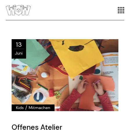
13
Juni
/
Kids
Mitmachen
Offenes Atelier