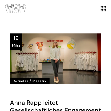
19
März
/
Aktuelles
Magazin
Anna Rapp leitet
Gesellschaftliches Engagement