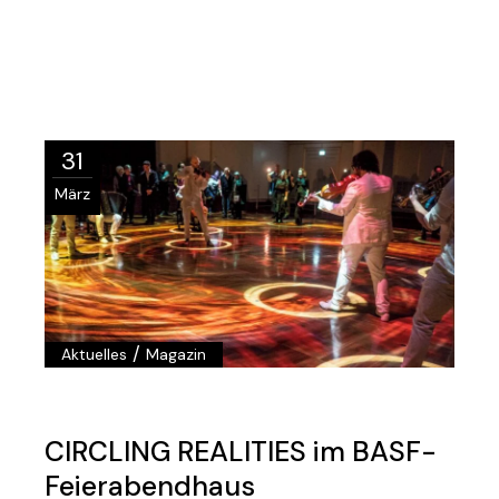
31
März
/
Aktuelles
Magazin
CIRCLING REALITIES im BASF-
Feierabendhaus