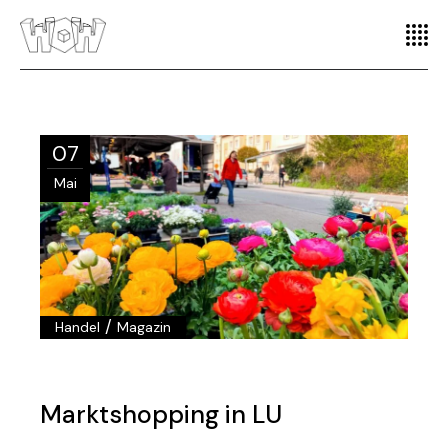
07
Mai
/
Handel
Magazin
Marktshopping in LU